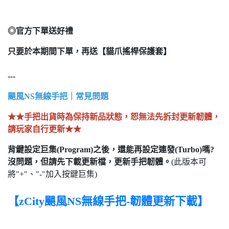
◎官方下單送好禮
只要於本期間下單，再送【貓爪搖桿保護套】
---
颶風NS無線手把｜常見問題
★★手把出貨時為保持新品狀態，恕無法先拆封更新韌體，
請玩家自行更新★★
背鍵設定巨集(Program)之後，還能再設定連發(Turbo)嗎?
沒問題，但請先下載更新檔，更新手把韌體。
(此版本可
將"+"、"-"加入按鍵巨集)
【zCity颶風NS無線手把-韌體更新下載】