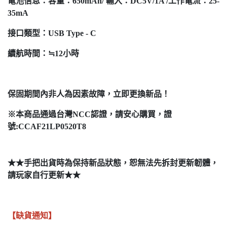
電池信息：容量：650mAh/ 輸入：DC5V/1A /工作電流：25-
35mA
接口類型：USB Type - C
續航時間：≒12小時
保固期間內非人為因素故障，立即更換新品！
※本商品通過台灣NCC認證，請安心購買，證
號:CCAF21LP0520T8
★★手把出貨時為保持新品狀態，恕無法先拆封更新韌體，
請玩家自行更新★★
【缺貨通知】