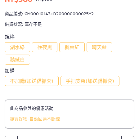
商品編號:
GM00010143+D200000000025*2
供貨狀況:
庫存不足
規格
湖水綠
極夜黑
楓葉紅
晴天藍
鵝絨白
加購
不加購(加送貓抓套)
手把支架(加送貓抓套)
此商品參與的優惠活動
抓寶好物-自動回連不斷線