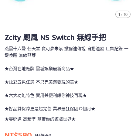
1
/
10
Zcity 颶風 NS Switch 無線手把
燕雲十六聲 任天堂 寶可夢朱紫 撒爾達傳說 自動連發 巨集紀錄 一
鍵喚醒 無線藍芽
★台灣在地廠牌 雲城娛樂最新商品★
★炫彩五色任選 不只完美還要玩的美★
★六大功能特色 實用兼便利讓你神技再現★
★好品質保障更是超完善 業界最狂保固12個月★
★零延遲 高精準 顛覆你的遊戲世界★
NT$580
NT$690