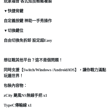
玩家福音 各式炫技輕鬆複製
▼快捷背鍵
自定義按鍵 神助一手秀操作
▼切換鍵位
自由切換免拆卸 設定超Easy
想征戰其他平台？這不是個問題！
同時支援【Switch/Windows /Android/iOS】，讓你戰力滿點
玩遍世界！
包裝內容物：
zCity 颶風NS無線手把 x1
TypeC傳輸線 x1